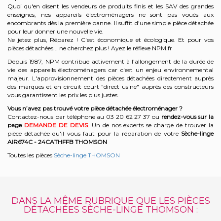
Quoi qu'en disent les vendeurs de produits finis et les SAV des grandes
enseignes, nos appareils électroménagers ne sont pas voués aux
encombrants dès la première panne. Il suffit d'une simple pièce détachée
pour leur donner une nouvelle vie.
Ne jetez plus, Réparez ! C'est économique et écologique. Et
pour vos
pièces détachées... ne cherchez plus ! Ayez le réflexe NPM.fr
Depuis 1987, NPM contribue activement à l’allongement de la durée de
vie des appareils électroménagers car c'est un enjeu environnemental
majeur. L'approvisionnement des pièces détachées directement auprès
des marques et en circuit court "direct usine" auprès des constructeurs
vous garantissent les prix les plus justes.
Vous n’avez pas trouvé votre pièce détachée électroménager ?
Contactez-nous par téléphone a
u 03 20 62 27 37
o
u
rendez-vous sur la
page
DEMANDE DE DEVIS
. Un de nos experts se charge de trouver la
pièce détachée qu'il vous faut pour la réparation de votre
Sèche-linge
AIR674C - 24CATHFFB
THOMSON
Toutes les pièces
Sèche-linge THOMSON
DANS LA MÊME RUBRIQUE QUE LES PIÈCES
DÉTACHÉES SÈCHE-LINGE THOMSON :