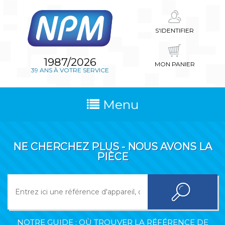
S'IDENTIFIER
1987/2026
MON PANIER
39 ANS À VOTRE SERVICE
Menu
NE CHERCHEZ PLUS - NOUS AVONS LA
PIÈCE
NOTRE GUIDE : OÙ TROUVER LA RÉFÉRENCE DE