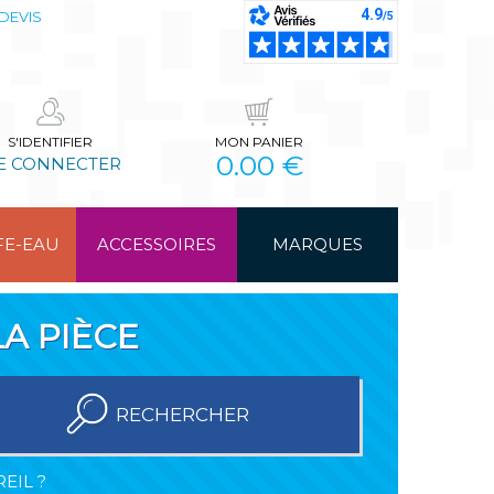
DEVIS
S'IDENTIFIER
MON PANIER
0.00 €
E CONNECTER
FE-EAU
ACCESSOIRES
MARQUES
A PIÈCE
RECHERCHER
EIL ?