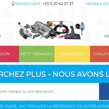
+33 3 20 62 27 37
SERVICE CLIENT :
DEMANDE DE 
r
M
SSON
PETIT MÉNAGER
ASPIRATEUR
CHAUF
RCHEZ PLUS - NOUS AVONS L
E GUIDE : OÙ TROUVER LA RÉFÉRENCE DE VOTRE APPAR