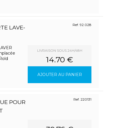
Ref. 92.028
TE LAVE-
LAVER
LIVRAISON SOUS 24H/48H
emplacée
14.70 €
 Rold
AJOUTER AU PANIER
Ref. 220131
QUE POUR
T