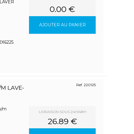
 LAVER
0.00 €
AJOUTER AU PANIER
2X6225
Ref. 220125
M LAVE-
 m/m
LIVRAISON SOUS 24H/48H
26.89 €