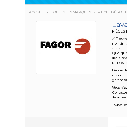
ACCUEIL
TOUTES LES MARQUES
PIÈCES DÉTACH
Lav
PIÈCES
✅ Trouve
npm.fr, t
stock.
Quoi qu'e
dès la pr
Ne jetez 
Depuis 1
majeur. L
garantisse
Vous n’av
Contacte
détachée 
Toutes le