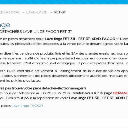
ÉES FAGOR
LAVE-LINGE
FET-311
age
 DÉTACHÉES LAVE-LINGE FAGOR
FET-311
z les pièces détachées pour
Lave-linge FET-311 - FET-311-XD/D
FAGOR
✅ Pièce
outes les pièces détachées proposées à la vente pour le dépannage de votre
La
n disent les vendeurs de produits finis et les SAV des grandes enseignes, nos
emière panne. Il suffit d'une simple pièce détachée pour leur donner une nouvell
plus, Réparez ! C'est économique et écologique. Et
pour vos pièces détachées... n
987, NPM contribue activement à l’allongement de la durée de vie des appa
'approvisionnement des pièces détachées directement auprès des marques et en
nt les prix les plus justes.
ez pas trouvé votre pièce détachée électroménager ?
z-nous par téléphone a
u 03 20 62 27 37
o
u
rendez-vous sur la page
DEMAND
qu'il vous faut pour la réparation de votre
Lave-linge FET-311 - FET-311-XD/D
s pièces
Lave-linge FAGOR