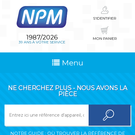
S'IDENTIFIER
1987/2026
MON PANIER
39 ANS À VOTRE SERVICE
Menu
NE CHERCHEZ PLUS - NOUS AVONS LA
PIÈCE
NOTRE GUIDE : OÙ TROUVER LA RÉFÉRENCE DE