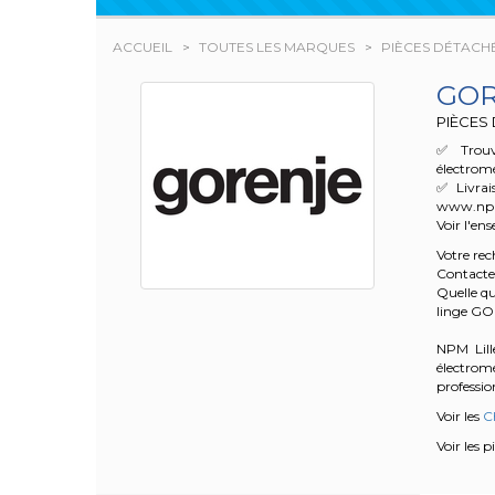
ACCUEIL
TOUTES LES MARQUES
PIÈCES DÉTACH
GO
PIÈCES
✅ Trouv
électrom
✅ Livrai
www.npm.f
Voir l'en
Votre re
Contacte
Quelle qu
linge G
NPM Lille
électrom
profession
Voir les
C
Voir les 