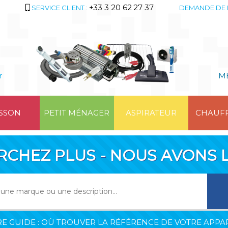
+33 3 20 62 27 37
SERVICE CLIENT :
DEMANDE DE 
r
M
SSON
PETIT MÉNAGER
ASPIRATEUR
CHAUF
RCHEZ PLUS - NOUS AVONS L
E GUIDE : OÙ TROUVER LA RÉFÉRENCE DE VOTRE APPAR