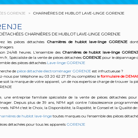
ÉES GORENJE
CHARNIÈRES DE HUBLOT LAVE-LINGE GORENJE
RENJE
 DÉTACHÉES CHARNIÈRES DE HUBLOT LAVE-LINGE GORENJE
ez les pièces détachées
Charnières de hublot lave-linge
GORENJE
dont 
énagers.
son 24/48 heures. L'ensemble des
Charnières de hublot lave-linge
GORENJ
r, Spécialiste de la vente de pièces détachées
GORENJE
pour le dépannage 
semble des pièces détachées
Lave-linge GORENJE
cherche de
pièce détachée électroménager GORENJE
est infructueuse ?
z-nous par téléphone au 03 20 62 27 37
ou complétez le
formulaire de DEM
e soit la marque de votre appareil, un de nos experts se charge de trouver la pi
ORENJE
, une entreprise familiale spécialiste de la vente de pièces détachées pour 
énager. Depuis plus de 39 ans, NPM agit contre l’obsolescence programmée e
nels. NPM c'est le Choix, la Disponibilité, la Rapidité, le Conseil et la Qualité de 
harnières de hublot lave-linge
toutes marques ou l'ensemble des pièces détach
pièces détachées pour tous les appareils
GORENJE