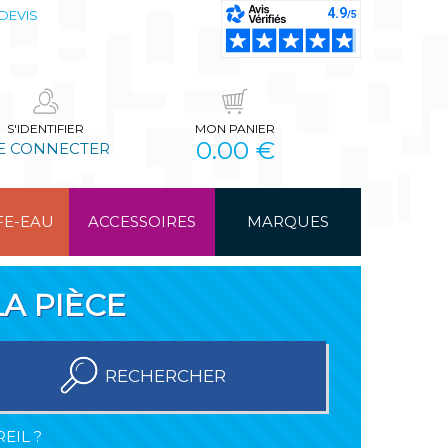
DEVIS
S'IDENTIFIER
MON PANIER
0.00 €
E CONNECTER
FE-EAU
ACCESSOIRES
MARQUES
A PIÈCE
RECHERCHER
EIL ?