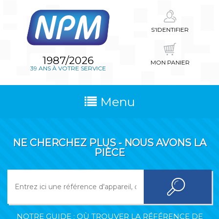
S'IDENTIFIER
1987/2026
MON PANIER
39 ANS À VOTRE SERVICE
Menu
NE CHERCHEZ PLUS - NOUS AVONS LA
PIÈCE
NOTRE GUIDE : OÙ TROUVER LA RÉFÉRENCE DE