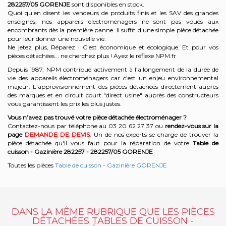
282257/05
GORENJE
sont disponibles en stock.
Quoi qu'en disent les vendeurs de produits finis et les SAV des grandes
enseignes, nos appareils électroménagers ne sont pas voués aux
encombrants dès la première panne. Il suffit d'une simple pièce détachée
pour leur donner une nouvelle vie.
Ne jetez plus, Réparez ! C'est économique et écologique. Et
pour vos
pièces détachées... ne cherchez plus ! Ayez le réflexe NPM.fr
Depuis 1987, NPM contribue activement à l’allongement de la durée de
vie des appareils électroménagers car c'est un enjeu environnemental
majeur. L'approvisionnement des pièces détachées directement auprès
des marques et en circuit court "direct usine" auprès des constructeurs
vous garantissent les prix les plus justes.
Vous n’avez pas trouvé votre pièce détachée électroménager ?
Contactez-nous par téléphone a
u 03 20 62 27 37
o
u
rendez-vous sur la
page
DEMANDE DE DEVIS
. Un de nos experts se charge de trouver la
pièce détachée qu'il vous faut pour la réparation de votre
Table de
cuisson - Gazinière 282257 - 282257/05
GORENJE
Toutes les pièces
Table de cuisson - Gazinière GORENJE
DANS LA MÊME RUBRIQUE QUE LES PIÈCES
DÉTACHÉES TABLES DE CUISSON -