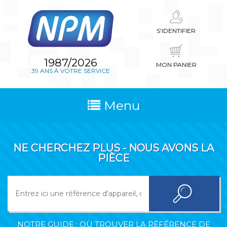
S'IDENTIFIER
1987/2026
MON PANIER
39 ANS À VOTRE SERVICE
Menu
NE CHERCHEZ PLUS - NOUS AVONS LA
PIÈCE
NOTRE GUIDE : OÙ TROUVER LA RÉFÉRENCE DE