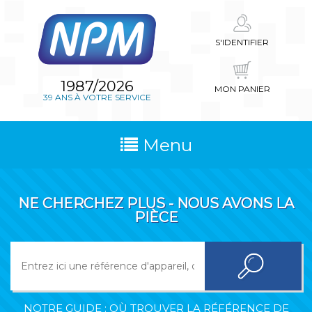
S'IDENTIFIER
1987/2026
MON PANIER
39 ANS À VOTRE SERVICE
Menu
NE CHERCHEZ PLUS - NOUS AVONS LA
PIÈCE
NOTRE GUIDE : OÙ TROUVER LA RÉFÉRENCE DE