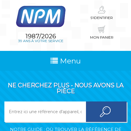
S'IDENTIFIER
1987/2026
MON PANIER
39 ANS À VOTRE SERVICE
Menu
NE CHERCHEZ PLUS - NOUS AVONS LA
PIÈCE
NOTRE GUIDE : OÙ TROUVER LA RÉFÉRENCE DE