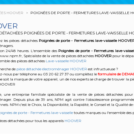
ÉES HOOVER
POIGNÉES DE PORTE - FERMETURES LAVE-VAISSELLE 
OVER
 DÉTACHÉES POIGNÉES DE PORTE - FERMETURES LAVE-VAISSELLE 
z les pièces détachées
Poignées de porte - Fermetures lave-vaisselle
HOOVE
énagers.
son 24/48 heures. L'ensemble des
Poignées de porte - Fermetures lave-vaissel
www.npm.fr, Spécialiste de la vente de pièces détachées
HOOVER
pour le dépa
semble des pièces détachées
Lave-vaisselle HOOVER
cherche de
pièce détachée électroménager HOOVER
est infructueuse ?
z-nous par téléphone au 03 20 62 27 37
ou complétez le
formulaire de DEM
e soit la marque de votre appareil, un de nos experts se charge de trouver la pi
e HOOVER
, une entreprise familiale spécialiste de la vente de pièces détachées pour 
énager. Depuis plus de 39 ans, NPM agit contre l’obsolescence programmée e
nels. NPM c'est le Choix, la Disponibilité, la Rapidité, le Conseil et la Qualité de 
ignées de porte - Fermetures lave-vaisselle
toutes marques ou l'ensemble des 
pièces détachées pour tous les appareils
HOOVER