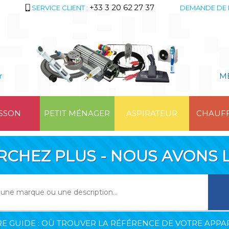
+33 3 20 62 27 37
SERVICE CLIENT :
DEMANDE DE 
r
M
SSON
PETIT MÉNAGER
ASPIRATEUR
CHAUF
RCHEZ PLUS - NOUS AVONS L
E GUIDE : OÙ TROUVER LA RÉFÉRENCE DE VOTRE APPAR