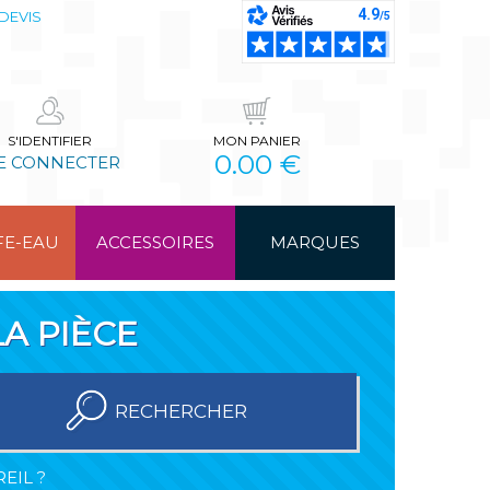
DEVIS
S'IDENTIFIER
MON PANIER
0.00 €
E CONNECTER
FE-EAU
ACCESSOIRES
MARQUES
A PIÈCE
RECHERCHER
EIL ?