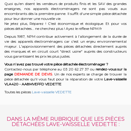
Quoi qu'en disent les vendeurs de produits finis et les SAV des grandes
enseignes, nos appareils électroménagers ne sont pas voués aux
encombrants dès la première panne. Il suffit d'une simple pièce détachée
pour leur donner une nouvelle vie.
Ne jetez plus, Réparez ! C'est économique et écologique. Et
pour vos
pièces détachées... ne cherchez plus ! Ayez le réflexe NPM.fr
Depuis 1987, NPM contribue activement à l’allongement de la durée de
vie des appareils électroménagers car c'est un enjeu environnemental
majeur. L'approvisionnement des pièces détachées directement auprès
des marques et en circuit court "direct usine" auprès des constructeurs
vous garantissent les prix les plus justes.
Vous n’avez pas trouvé votre pièce détachée électroménager ?
Contactez-nous par téléphone a
u 03 20 62 27 37
o
u
rendez-vous sur la
page
DEMANDE DE DEVIS
. Un de nos experts se charge de trouver la
pièce détachée qu'il vous faut pour la réparation de votre
Lave-vaisselle
VLA420 - AA8MVEFFD
VEDETTE
Toutes les pièces
Lave-vaisselle VEDETTE
DANS LA MÊME RUBRIQUE QUE LES PIÈCES
DÉTACHÉES LAVE-VAISSELLE VEDETTE :