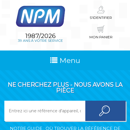
S'IDENTIFIER
1987/2026
MON PANIER
39 ANS À VOTRE SERVICE
Menu
NE CHERCHEZ PLUS - NOUS AVONS LA
PIÈCE
NOTRE GUIDE : OÙ TROUVER LA RÉFÉRENCE DE