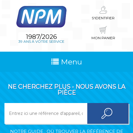
S'IDENTIFIER
1987/2026
MON PANIER
39 ANS À VOTRE SERVICE
Menu
NE CHERCHEZ PLUS - NOUS AVONS LA
PIÈCE
NOTRE GUIDE : OÙ TROUVER LA RÉFÉRENCE DE