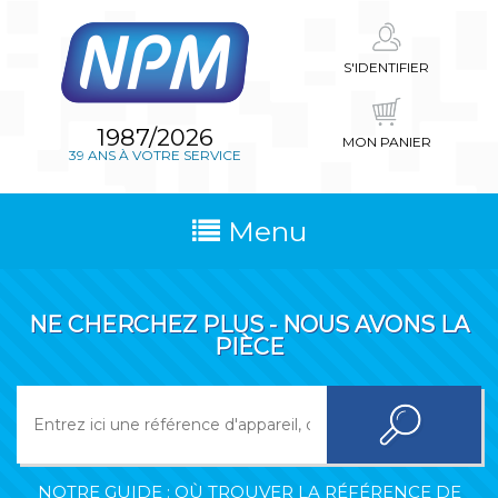
S'IDENTIFIER
1987/2026
MON PANIER
39 ANS À VOTRE SERVICE
Menu
NE CHERCHEZ PLUS - NOUS AVONS LA
PIÈCE
NOTRE GUIDE : OÙ TROUVER LA RÉFÉRENCE DE