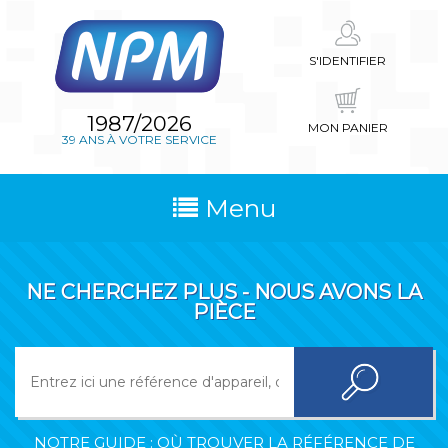
S'IDENTIFIER
1987/2026
MON PANIER
39 ANS À VOTRE SERVICE
Menu
NE CHERCHEZ PLUS - NOUS AVONS LA
PIÈCE
NOTRE GUIDE : OÙ TROUVER LA RÉFÉRENCE DE