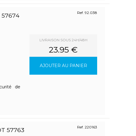
Ref. 92.038
 57674
LIVRAISON SOUS 24H/48H
23.95 €
AJOUTER AU PANIER
curité de
Ref. 220163
T 57763