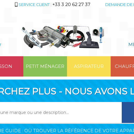
+33 3 20 62 27 37
SERVICE CLIENT :
DEMANDE DE 
r
M
SSON
PETIT MÉNAGER
ASPIRATEUR
CHAUF
RCHEZ PLUS - NOUS AVONS L
E GUIDE : OÙ TROUVER LA RÉFÉRENCE DE VOTRE APPAR