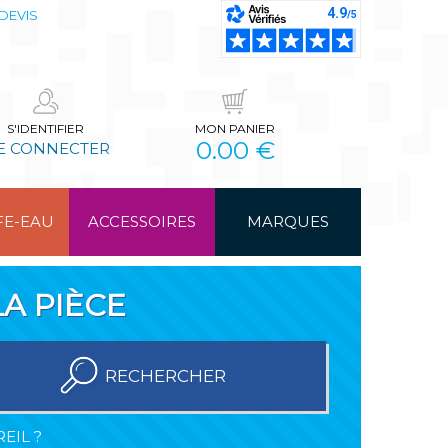
DEVIS
S'IDENTIFIER
MON PANIER
0.00 €
E CONNECTER
FE-EAU
ACCESSOIRES
MARQUES
A PIÈCE
RECHERCHER
EIL ?