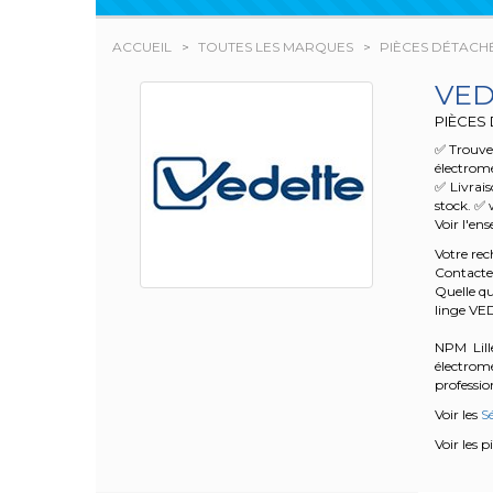
ACCUEIL
TOUTES LES MARQUES
PIÈCES DÉTACH
VED
PIÈCES 
✅ Trouvez
électrom
✅ Livrai
stock. ✅ 
Voir l'en
Votre re
Contacte
Quelle qu
linge V
NPM Lille
électrom
profession
Voir les
Sé
Voir les 