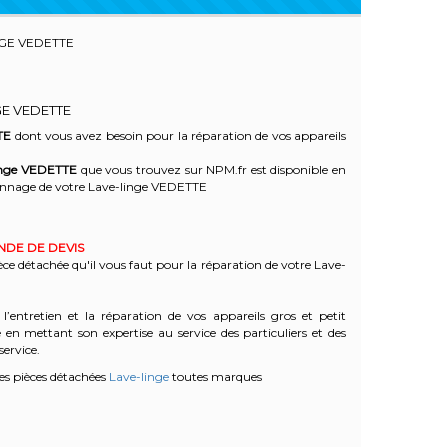
NGE VEDETTE
GE VEDETTE
TE
dont vous avez besoin pour la réparation de vos appareils
inge
VEDETTE
que vous trouvez sur NPM.fr est disponible en
nnage de votre Lave-linge VEDETTE
ANDE DE DEVIS
èce détachée qu'il vous faut pour la réparation de votre Lave-
l’entretien et la réparation de vos appareils gros et petit
n mettant son expertise au service des particuliers et des
service.
es pièces détachées
Lave-linge
toutes marques