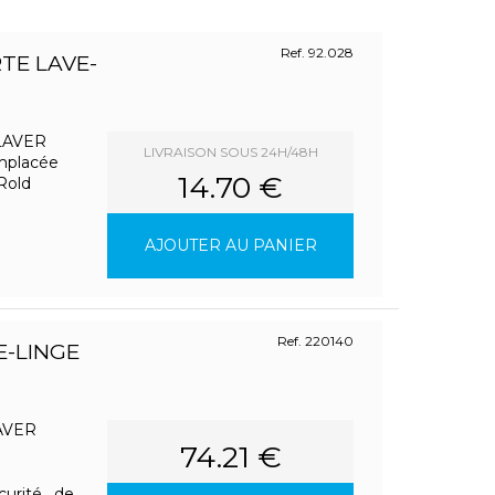
Ref. 92.028
TE LAVE-
LAVER
LIVRAISON SOUS 24H/48H
emplacée
14.70 €
 Rold
AJOUTER AU PANIER
Ref. 220140
-LINGE
AVER
74.21 €
curité de