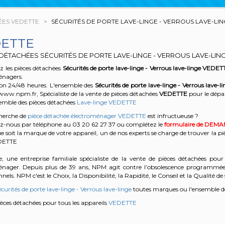
ÉES VEDETTE
SÉCURITÉS DE PORTE LAVE-LINGE - VERROUS LAVE-LI
ETTE
DÉTACHÉES SÉCURITÉS DE PORTE LAVE-LINGE - VERROUS LAVE-LIN
 les pièces détachées
Sécurités de porte lave-linge - Verrous lave-linge
VEDET
énagers.
son 24/48 heures. L'ensemble des
Sécurités de porte lave-linge - Verrous lave-l
www.npm.fr, Spécialiste de la vente de pièces détachées
VEDETTE
pour le dépa
semble des pièces détachées
Lave-linge VEDETTE
cherche de
pièce détachée électroménager VEDETTE
est infructueuse ?
z-nous par téléphone au 03 20 62 27 37
ou complétez le
formulaire de DEM
e soit la marque de votre appareil, un de nos experts se charge de trouver la pi
EDETTE
, une entreprise familiale spécialiste de la vente de pièces détachées pour 
énager. Depuis plus de 39 ans, NPM agit contre l’obsolescence programmée e
nels. NPM c'est le Choix, la Disponibilité, la Rapidité, le Conseil et la Qualité de 
curités de porte lave-linge - Verrous lave-linge
toutes marques ou l'ensemble d
pièces détachées pour tous les appareils
VEDETTE