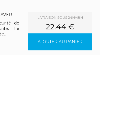
LAVER
LIVRAISON SOUS 24H/48H
curité de
22.44 €
rité. Le
e...
AJOUTER AU PANIER