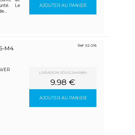
rité. Le
AJOUTER AU PANIER
e...
Ref. 92.016
6-M4
LAVER
LIVRAISON SOUS 24H/48H
9.98 €
2
AJOUTER AU PANIER