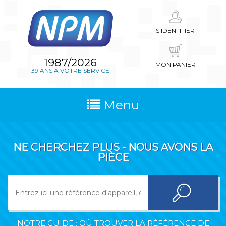
S'IDENTIFIER
1987/2026
MON PANIER
39 ANS À VOTRE SERVICE
Menu
NE CHERCHEZ PLUS - NOUS AVONS LA
PIÈCE
NOTRE GUIDE : OÙ TROUVER LA RÉFÉRENCE DE