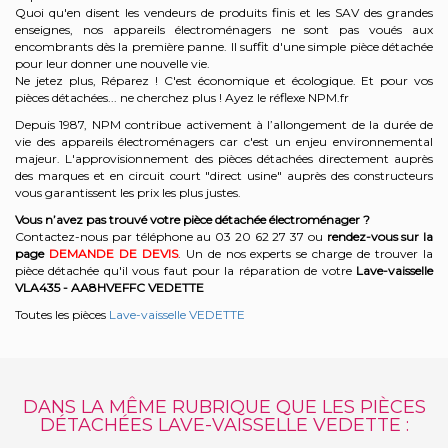
Quoi qu'en disent les vendeurs de produits finis et les SAV des grandes
enseignes, nos appareils électroménagers ne sont pas voués aux
encombrants dès la première panne. Il suffit d'une simple pièce détachée
pour leur donner une nouvelle vie.
Ne jetez plus, Réparez ! C'est économique et écologique. Et
pour vos
pièces détachées... ne cherchez plus ! Ayez le réflexe NPM.fr
Depuis 1987, NPM contribue activement à l’allongement de la durée de
vie des appareils électroménagers car c'est un enjeu environnemental
majeur. L'approvisionnement des pièces détachées directement auprès
des marques et en circuit court "direct usine" auprès des constructeurs
vous garantissent les prix les plus justes.
Vous n’avez pas trouvé votre pièce détachée électroménager ?
Contactez-nous par téléphone a
u 03 20 62 27 37
o
u
rendez-vous sur la
page
DEMANDE DE DEVIS
. Un de nos experts se charge de trouver la
pièce détachée qu'il vous faut pour la réparation de votre
Lave-vaisselle
VLA435 - AA8HVEFFC
VEDETTE
Toutes les pièces
Lave-vaisselle VEDETTE
DANS LA MÊME RUBRIQUE QUE LES PIÈCES
DÉTACHÉES LAVE-VAISSELLE VEDETTE :