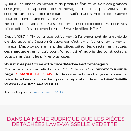
Quoi qu'en disent les vendeurs de produits finis et les SAV des grandes
enseignes, nos appareils électroménagers ne sont pas voués aux
encombrants dès la première panne. Il suffit d'une simple pièce détachée
pour leur donner une nouvelle vie.
Ne jetez plus, Réparez ! C'est économique et écologique. Et
pour vos
pièces détachées... ne cherchez plus ! Ayez le réflexe NPM.fr
Depuis 1987, NPM contribue activement à l’allongement de la durée de
vie des appareils électroménagers car c'est un enjeu environnemental
majeur. L'approvisionnement des pièces détachées directement auprès
des marques et en circuit court "direct usine" auprès des constructeurs
vous garantissent les prix les plus justes.
Vous n’avez pas trouvé votre pièce détachée électroménager ?
Contactez-nous par téléphone a
u 03 20 62 27 37
o
u
rendez-vous sur la
page
DEMANDE DE DEVIS
. Un de nos experts se charge de trouver la
pièce détachée qu'il vous faut pour la réparation de votre
Lave-vaisselle
VLA720 - AA0MVEFFA
VEDETTE
Toutes les pièces
Lave-vaisselle VEDETTE
DANS LA MÊME RUBRIQUE QUE LES PIÈCES
DÉTACHÉES LAVE-VAISSELLE VEDETTE :