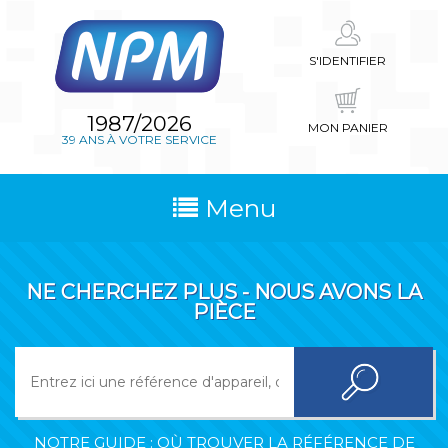
S'IDENTIFIER
1987/2026
MON PANIER
39 ANS À VOTRE SERVICE
Menu
NE CHERCHEZ PLUS - NOUS AVONS LA
PIÈCE
NOTRE GUIDE : OÙ TROUVER LA RÉFÉRENCE DE