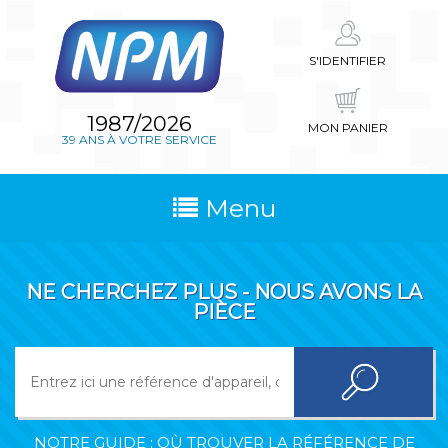
S'IDENTIFIER
1987/2026
MON PANIER
39 ANS À VOTRE SERVICE
Menu
NE CHERCHEZ PLUS - NOUS AVONS LA
PIÈCE
NOTRE GUIDE : OÙ TROUVER LA RÉFÉRENCE DE