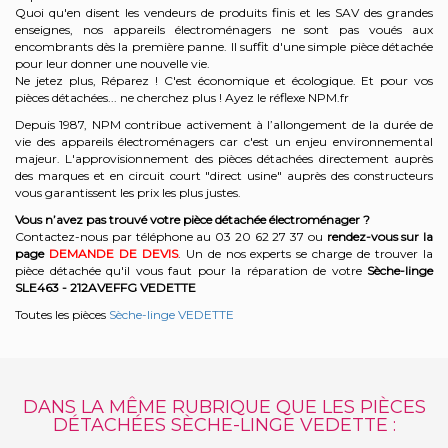
Quoi qu'en disent les vendeurs de produits finis et les SAV des grandes
enseignes, nos appareils électroménagers ne sont pas voués aux
encombrants dès la première panne. Il suffit d'une simple pièce détachée
pour leur donner une nouvelle vie.
Ne jetez plus, Réparez ! C'est économique et écologique. Et
pour vos
pièces détachées... ne cherchez plus ! Ayez le réflexe NPM.fr
Depuis 1987, NPM contribue activement à l’allongement de la durée de
vie des appareils électroménagers car c'est un enjeu environnemental
majeur. L'approvisionnement des pièces détachées directement auprès
des marques et en circuit court "direct usine" auprès des constructeurs
vous garantissent les prix les plus justes.
Vous n’avez pas trouvé votre pièce détachée électroménager ?
Contactez-nous par téléphone a
u 03 20 62 27 37
o
u
rendez-vous sur la
page
DEMANDE DE DEVIS
. Un de nos experts se charge de trouver la
pièce détachée qu'il vous faut pour la réparation de votre
Sèche-linge
SLE463 - 212AVEFFG
VEDETTE
Toutes les pièces
Sèche-linge VEDETTE
DANS LA MÊME RUBRIQUE QUE LES PIÈCES
DÉTACHÉES SÈCHE-LINGE VEDETTE :