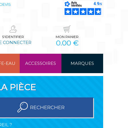
DEVIS
S'IDENTIFIER
MON PANIER
0.00 €
E CONNECTER
FE-EAU
ACCESSOIRES
MARQUES
A PIÈCE
RECHERCHER
EIL ?