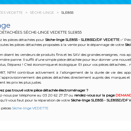
ÉES VEDETTE
SÈCHE-LINGE
SLE855
age
 DÉTACHÉES SÈCHE-LINGE VEDETTE
SLE855
 les pièces détachées pour
Sèche-linge SLE855 - SLE855D/DF
VEDETTE
✅ Pièc
outes les pièces détachées proposées à la vente pour le dépannage de votre
Sèc
n disent les vendeurs de produits finis et les SAV des grandes enseignes, nos
emière panne. Il suffit d'une simple pièce détachée pour leur donner une nouvell
plus, Réparez ! C'est économique et écologique. Et
pour vos pièces détachées... n
987, NPM contribue activement à l’allongement de la durée de vie des appa
'approvisionnement des pièces détachées directement auprès des marques et en
nt les prix les plus justes.
ez pas trouvé votre pièce détachée électroménager ?
z-nous par téléphone a
u 03 20 62 27 37
o
u
rendez-vous sur la page
DEMAND
qu'il vous faut pour la réparation de votre
Sèche-linge SLE855 - SLE855D/DF
V
s pièces
Sèche-linge VEDETTE