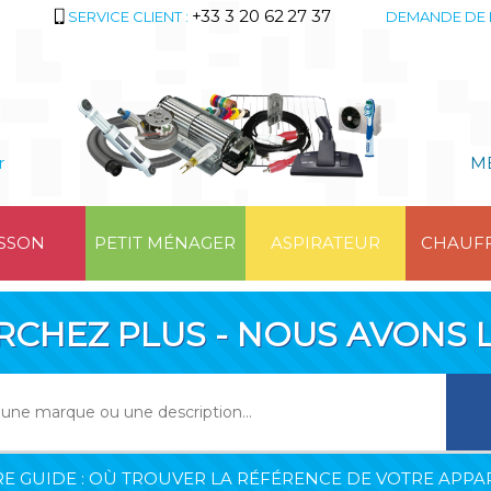
+33 3 20 62 27 37
SERVICE CLIENT :
DEMANDE DE 
r
M
SSON
PETIT MÉNAGER
ASPIRATEUR
CHAUF
RCHEZ PLUS - NOUS AVONS L
E GUIDE : OÙ TROUVER LA RÉFÉRENCE DE VOTRE APPAR