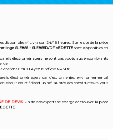
es disponibles ✅ Livraison 24/48 heures. Sur le site de la pièce
he-linge SLE855 - SLE855D/DF
VEDETTE
sont disponibles en
 appareils électroménagers ne sont pas voués aux encombrants
e vie.
e cherchez plus ! Ayez le réflexe NPM.fr
reils électroménagers car c'est un enjeu environnemental
 circuit court "direct usine" auprès des constructeurs vous
E DE DEVIS
. Un de nos experts se charge de trouver la pièce
EDETTE