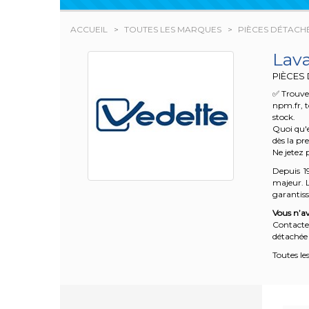
ACCUEIL
TOUTES LES MARQUES
PIÈCES DÉTACH
Lav
PIÈCES
✅ Trouvez
npm.fr, t
stock.
Quoi qu'e
dès la pr
Ne jetez 
Depuis 1
majeur. L
garantisse
Vous n’av
Contacte
détachée 
Toutes le