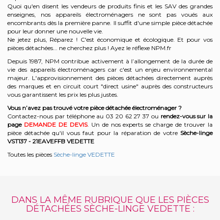
Quoi qu'en disent les vendeurs de produits finis et les SAV des grandes
enseignes, nos appareils électroménagers ne sont pas voués aux
encombrants dès la première panne. Il suffit d'une simple pièce détachée
pour leur donner une nouvelle vie.
Ne jetez plus, Réparez ! C'est économique et écologique. Et
pour vos
pièces détachées... ne cherchez plus ! Ayez le réflexe NPM.fr
Depuis 1987, NPM contribue activement à l’allongement de la durée de
vie des appareils électroménagers car c'est un enjeu environnemental
majeur. L'approvisionnement des pièces détachées directement auprès
des marques et en circuit court "direct usine" auprès des constructeurs
vous garantissent les prix les plus justes.
Vous n’avez pas trouvé votre pièce détachée électroménager ?
Contactez-nous par téléphone a
u 03 20 62 27 37
o
u
rendez-vous sur la
page
DEMANDE DE DEVIS
. Un de nos experts se charge de trouver la
pièce détachée qu'il vous faut pour la réparation de votre
Sèche-linge
VST137 - 21EAVEFFB
VEDETTE
Toutes les pièces
Sèche-linge VEDETTE
DANS LA MÊME RUBRIQUE QUE LES PIÈCES
DÉTACHÉES SÈCHE-LINGE VEDETTE :