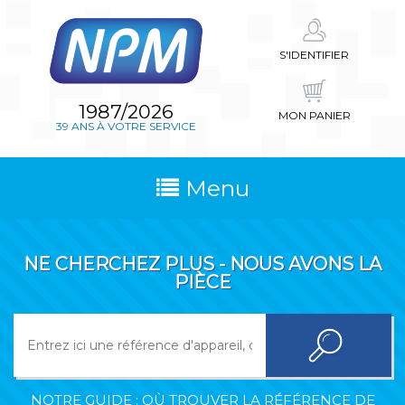
S'IDENTIFIER
1987/2026
MON PANIER
39 ANS À VOTRE SERVICE
Menu
NE CHERCHEZ PLUS - NOUS AVONS LA
PIÈCE
NOTRE GUIDE : OÙ TROUVER LA RÉFÉRENCE DE