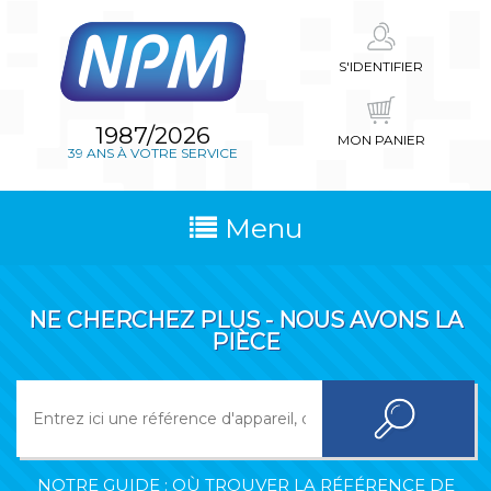
S'IDENTIFIER
1987/2026
MON PANIER
39 ANS À VOTRE SERVICE
Menu
NE CHERCHEZ PLUS - NOUS AVONS LA
PIÈCE
NOTRE GUIDE : OÙ TROUVER LA RÉFÉRENCE DE