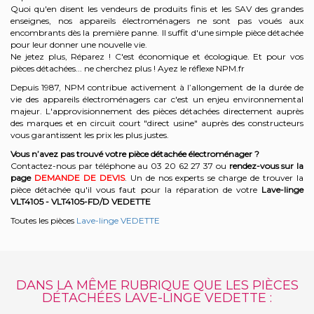
Quoi qu'en disent les vendeurs de produits finis et les SAV des grandes
enseignes, nos appareils électroménagers ne sont pas voués aux
encombrants dès la première panne. Il suffit d'une simple pièce détachée
pour leur donner une nouvelle vie.
Ne jetez plus, Réparez ! C'est économique et écologique. Et
pour vos
pièces détachées... ne cherchez plus ! Ayez le réflexe NPM.fr
Depuis 1987, NPM contribue activement à l’allongement de la durée de
vie des appareils électroménagers car c'est un enjeu environnemental
majeur. L'approvisionnement des pièces détachées directement auprès
des marques et en circuit court "direct usine" auprès des constructeurs
vous garantissent les prix les plus justes.
Vous n’avez pas trouvé votre pièce détachée électroménager ?
Contactez-nous par téléphone a
u 03 20 62 27 37
o
u
rendez-vous sur la
page
DEMANDE DE DEVIS
. Un de nos experts se charge de trouver la
pièce détachée qu'il vous faut pour la réparation de votre
Lave-linge
VLT4105 - VLT4105-FD/D
VEDETTE
Toutes les pièces
Lave-linge VEDETTE
DANS LA MÊME RUBRIQUE QUE LES PIÈCES
DÉTACHÉES LAVE-LINGE VEDETTE :