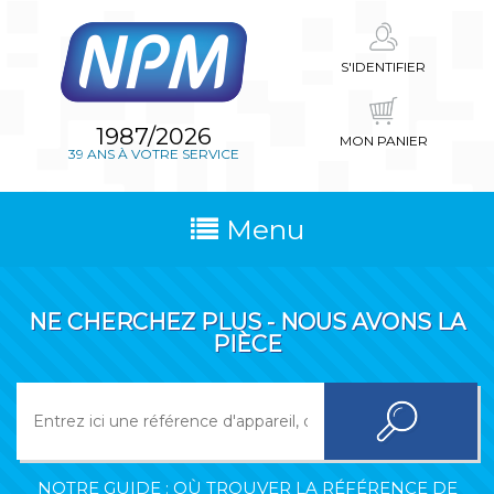
S'IDENTIFIER
1987/2026
MON PANIER
39 ANS À VOTRE SERVICE
Menu
NE CHERCHEZ PLUS - NOUS AVONS LA
PIÈCE
NOTRE GUIDE : OÙ TROUVER LA RÉFÉRENCE DE