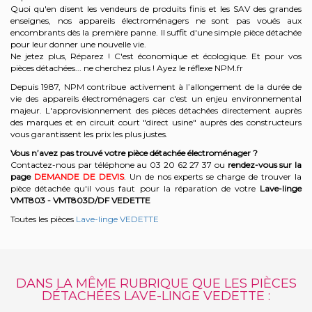
Quoi qu'en disent les vendeurs de produits finis et les SAV des grandes
enseignes, nos appareils électroménagers ne sont pas voués aux
encombrants dès la première panne. Il suffit d'une simple pièce détachée
pour leur donner une nouvelle vie.
Ne jetez plus, Réparez ! C'est économique et écologique. Et
pour vos
pièces détachées... ne cherchez plus ! Ayez le réflexe NPM.fr
Depuis 1987, NPM contribue activement à l’allongement de la durée de
vie des appareils électroménagers car c'est un enjeu environnemental
majeur. L'approvisionnement des pièces détachées directement auprès
des marques et en circuit court "direct usine" auprès des constructeurs
vous garantissent les prix les plus justes.
Vous n’avez pas trouvé votre pièce détachée électroménager ?
Contactez-nous par téléphone a
u 03 20 62 27 37
o
u
rendez-vous sur la
page
DEMANDE DE DEVIS
. Un de nos experts se charge de trouver la
pièce détachée qu'il vous faut pour la réparation de votre
Lave-linge
VMT803 - VMT803D/DF
VEDETTE
Toutes les pièces
Lave-linge VEDETTE
DANS LA MÊME RUBRIQUE QUE LES PIÈCES
DÉTACHÉES LAVE-LINGE VEDETTE :