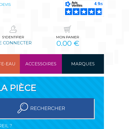
DEVIS
S'IDENTIFIER
MON PANIER
0.00 €
E CONNECTER
FE-EAU
ACCESSOIRES
MARQUES
A PIÈCE
RECHERCHER
EIL ?