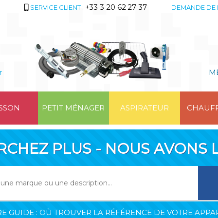
+33 3 20 62 27 37
SERVICE CLIENT :
DEMANDE DE 
r
M
SSON
PETIT MÉNAGER
ASPIRATEUR
CHAUF
RCHEZ PLUS - NOUS AVONS L
E GUIDE : OÙ TROUVER LA RÉFÉRENCE DE VOTRE APPAR