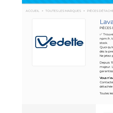
ACCUEIL
TOUTES LES MARQUES
PIÈCES DÉTACH
Lav
PIÈCES
✅ Trouve
npm.fr, t
stock.
Quoi qu'e
dès la pr
Ne jetez 
Depuis 1
majeur. L
garantisse
Vous n’av
Contacte
détachée 
Toutes le