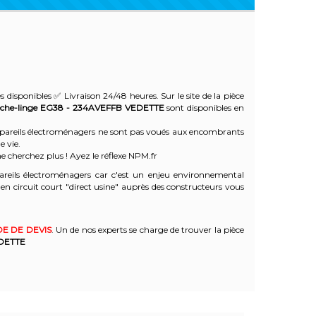
s disponibles ✅ Livraison 24/48 heures. Sur le site de la pièce
èche-linge EG38 - 234AVEFFB
VEDETTE
sont disponibles en
 appareils électroménagers ne sont pas voués aux encombrants
e vie.
e cherchez plus ! Ayez le réflexe NPM.fr
reils électroménagers car c'est un enjeu environnemental
 circuit court "direct usine" auprès des constructeurs vous
E DE DEVIS
. Un de nos experts se charge de trouver la pièce
DETTE