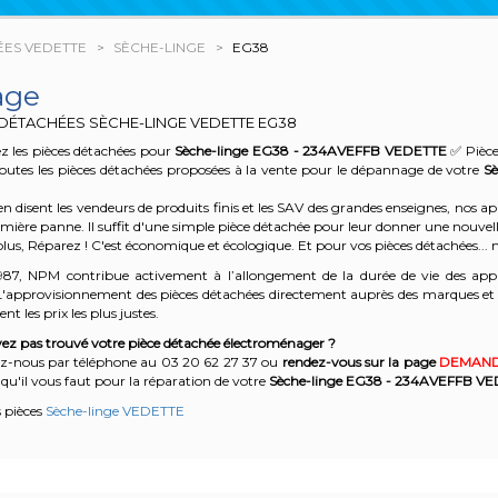
ÉES VEDETTE
SÈCHE-LINGE
EG38
age
 DÉTACHÉES SÈCHE-LINGE VEDETTE
EG38
z les pièces détachées pour
Sèche-linge EG38 - 234AVEFFB
VEDETTE
✅ Pièce
outes les pièces détachées proposées à la vente pour le dépannage de votre
S
n disent les vendeurs de produits finis et les SAV des grandes enseignes, nos
emière panne. Il suffit d'une simple pièce détachée pour leur donner une nouvell
plus, Réparez ! C'est économique et écologique. Et
pour vos pièces détachées... n
987, NPM contribue activement à l’allongement de la durée de vie des appa
'approvisionnement des pièces détachées directement auprès des marques et en
nt les prix les plus justes.
ez pas trouvé votre pièce détachée électroménager ?
z-nous par téléphone a
u 03 20 62 27 37
o
u
rendez-vous sur la page
DEMAND
qu'il vous faut pour la réparation de votre
Sèche-linge EG38 - 234AVEFFB
VE
s pièces
Sèche-linge VEDETTE