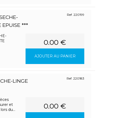
Ref. 220199
SECHE-
 EPUISE ***
HE-
0.00 €
TE
AJOUTER AU PANIER
Ref. 220183
CHE-LINGE
ièces
0.00 €
urer et
ors du...