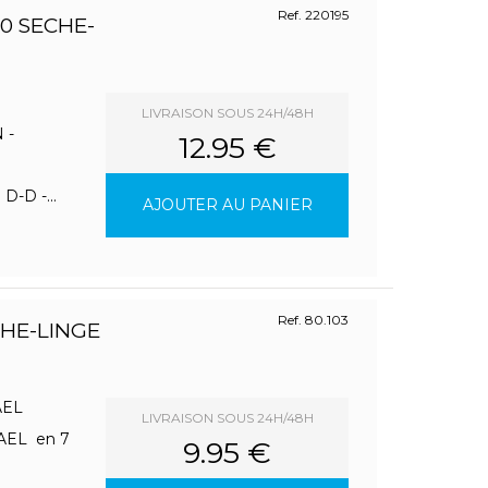
Ref. 220195
0 SECHE-
LIVRAISON SOUS 24H/48H
 -
12.95 €
-D -...
AJOUTER AU PANIER
Ref. 80.103
CHE-LINGE
MAEL
LIVRAISON SOUS 24H/48H
MAEL en 7
9.95 €