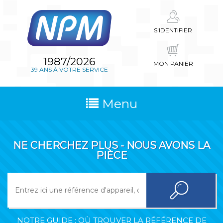
S'IDENTIFIER
1987/2026
MON PANIER
39 ANS À VOTRE SERVICE
Menu
NE CHERCHEZ PLUS - NOUS AVONS LA
PIÈCE
NOTRE GUIDE : OÙ TROUVER LA RÉFÉRENCE DE