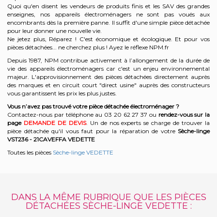
Quoi qu'en disent les vendeurs de produits finis et les SAV des grandes
enseignes, nos appareils électroménagers ne sont pas voués aux
encombrants dès la première panne. Il suffit d'une simple pièce détachée
pour leur donner une nouvelle vie.
Ne jetez plus, Réparez ! C'est économique et écologique. Et
pour vos
pièces détachées... ne cherchez plus ! Ayez le réflexe NPM.fr
Depuis 1987, NPM contribue activement à l’allongement de la durée de
vie des appareils électroménagers car c'est un enjeu environnemental
majeur. L'approvisionnement des pièces détachées directement auprès
des marques et en circuit court "direct usine" auprès des constructeurs
vous garantissent les prix les plus justes.
Vous n’avez pas trouvé votre pièce détachée électroménager ?
Contactez-nous par téléphone a
u 03 20 62 27 37
o
u
rendez-vous sur la
page
DEMANDE DE DEVIS
. Un de nos experts se charge de trouver la
pièce détachée qu'il vous faut pour la réparation de votre
Sèche-linge
VST236 - 21CAVEFFA
VEDETTE
Toutes les pièces
Sèche-linge VEDETTE
DANS LA MÊME RUBRIQUE QUE LES PIÈCES
DÉTACHÉES SÈCHE-LINGE VEDETTE :