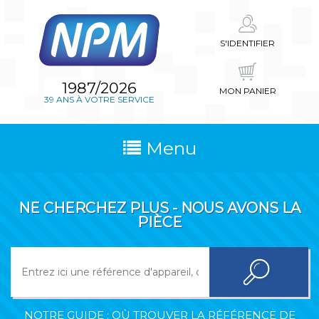
S'IDENTIFIER
1987/2026
MON PANIER
39 ANS À VOTRE SERVICE
Menu
NE CHERCHEZ PLUS - NOUS AVONS LA
PIÈCE
NOTRE GUIDE : OÙ TROUVER LA RÉFÉRENCE DE