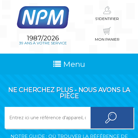
S'IDENTIFIER
1987/2026
MON PANIER
39 ANS À VOTRE SERVICE
Menu
NE CHERCHEZ PLUS - NOUS AVONS LA
PIÈCE
NOTRE GUIDE : OÙ TROUVER LA RÉFÉRENCE DE