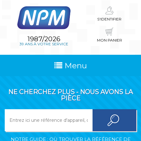
S'IDENTIFIER
1987/2026
MON PANIER
39 ANS À VOTRE SERVICE
Menu
NE CHERCHEZ PLUS - NOUS AVONS LA
PIÈCE
NOTRE GUIDE : OÙ TROUVER LA RÉFÉRENCE DE