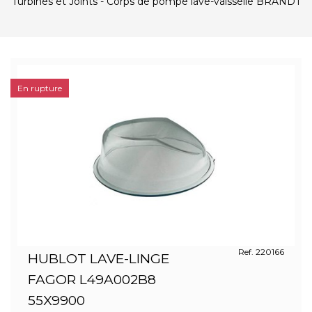
Turbines et Joints - Corps de pompe lave-vaisselle BRANDT
En rupture
Ref. 220166
HUBLOT LAVE-LINGE
FAGOR L49A002B8
55X9900