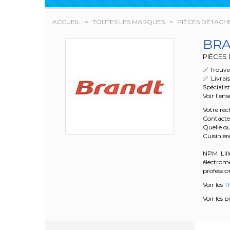
ACCUEIL
TOUTES LES MARQUES
PIÈCES DÉTACH
BR
PIÈCES
✅ Trouvez
✅ Livrai
Spécialis
Voir l'en
Votre re
Contacte
Quelle qu
Cuisiniè
NPM Lille
électrom
profession
Voir les
T
Voir les 