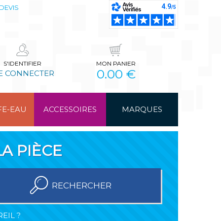
DEVIS
S'IDENTIFIER
MON PANIER
0.00 €
E CONNECTER
FE-EAU
ACCESSOIRES
MARQUES
A PIÈCE
RECHERCHER
EIL ?