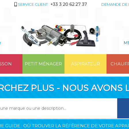
+33 3 20 62 27 37
SERVICE CLIENT :
DEMANDE DE 
r
M
SSON
PETIT MÉNAGER
ASPIRATEUR
CHAUF
RCHEZ PLUS - NOUS AVONS L
E GUIDE : OÙ TROUVER LA RÉFÉRENCE DE VOTRE APPAR