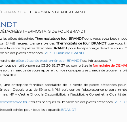
ÉES BRANDT
THERMOSTATS DE FOUR BRANDT
ANDT
 DÉTACHÉES THERMOSTATS DE FOUR BRANDT
 les pièces détachées
Thermostats de four
BRANDT
dont vous avez besoin pour
son 24/48 heures. L'ensemble des
Thermostats de four
BRANDT
que vous tr
te de la vente de pièces détachées
BRANDT
pour le dépannage de votre Four - 
semble des pièces détachées
Four - Cuisinière BRANDT
cherche de
pièce détachée électroménager BRANDT
est infructueuse ?
z-nous par téléphone au 03 20 62 27 37
ou complétez le
formulaire de DEM
e soit la marque de votre appareil, un de nos experts se charge de trouver la pi
re BRANDT
, une entreprise familiale spécialiste de la vente de pièces détachées pour 
énager. Depuis plus de 39 ans, NPM agit contre l’obsolescence programmée e
nels. NPM c'est le Choix, la Disponibilité, la Rapidité, le Conseil et la Qualité de 
hermostats de four
toutes marques ou l'ensemble des pièces détachées
Four - C
pièces détachées pour tous les appareils
BRANDT