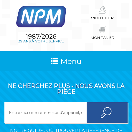
S'IDENTIFIER
1987/2026
MON PANIER
39 ANS À VOTRE SERVICE
Menu
NE CHERCHEZ PLUS - NOUS AVONS LA
PIÈCE
NOTRE GUIDE : OÙ TROUVER LA RÉFÉRENCE DE