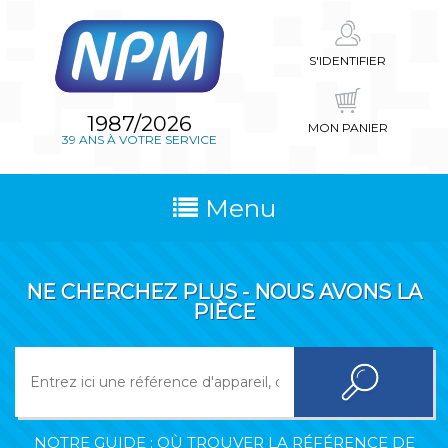
S'IDENTIFIER
1987/2026
MON PANIER
39 ANS À VOTRE SERVICE
Menu
NE CHERCHEZ PLUS - NOUS AVONS LA
PIÈCE
NOTRE GUIDE : OÙ TROUVER LA RÉFÉRENCE DE