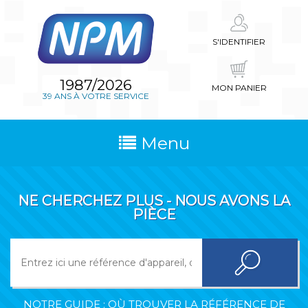
S'IDENTIFIER
1987/2026
MON PANIER
39 ANS À VOTRE SERVICE
Menu
NE CHERCHEZ PLUS - NOUS AVONS LA
PIÈCE
NOTRE GUIDE : OÙ TROUVER LA RÉFÉRENCE DE