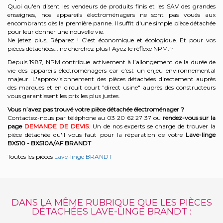
Quoi qu'en disent les vendeurs de produits finis et les SAV des grandes
enseignes, nos appareils électroménagers ne sont pas voués aux
encombrants dès la première panne. Il suffit d'une simple pièce détachée
pour leur donner une nouvelle vie.
Ne jetez plus, Réparez ! C'est économique et écologique. Et
pour vos
pièces détachées... ne cherchez plus ! Ayez le réflexe NPM.fr
Depuis 1987, NPM contribue activement à l’allongement de la durée de
vie des appareils électroménagers car c'est un enjeu environnemental
majeur. L'approvisionnement des pièces détachées directement auprès
des marques et en circuit court "direct usine" auprès des constructeurs
vous garantissent les prix les plus justes.
Vous n’avez pas trouvé votre pièce détachée électroménager ?
Contactez-nous par téléphone a
u 03 20 62 27 37
o
u
rendez-vous sur la
page
DEMANDE DE DEVIS
. Un de nos experts se charge de trouver la
pièce détachée qu'il vous faut pour la réparation de votre
Lave-linge
BX510 - BX510A/AF
BRANDT
Toutes les pièces
Lave-linge BRANDT
DANS LA MÊME RUBRIQUE QUE LES PIÈCES
DÉTACHÉES LAVE-LINGE BRANDT :