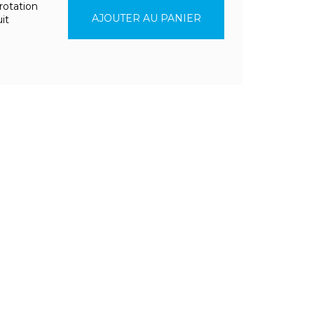
 rotation
AJOUTER AU PANIER
it