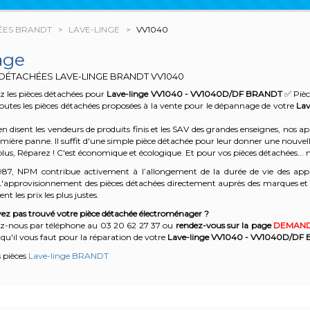
ÉES BRANDT
LAVE-LINGE
VV1040
age
 DÉTACHÉES LAVE-LINGE BRANDT
VV1040
 les pièces détachées pour
Lave-linge VV1040 - VV1040D/DF
BRANDT
✅ Pièc
outes les pièces détachées proposées à la vente pour le dépannage de votre
Lav
n disent les vendeurs de produits finis et les SAV des grandes enseignes, nos
emière panne. Il suffit d'une simple pièce détachée pour leur donner une nouvell
plus, Réparez ! C'est économique et écologique. Et
pour vos pièces détachées... n
987, NPM contribue activement à l’allongement de la durée de vie des appa
'approvisionnement des pièces détachées directement auprès des marques et en
nt les prix les plus justes.
ez pas trouvé votre pièce détachée électroménager ?
z-nous par téléphone a
u 03 20 62 27 37
o
u
rendez-vous sur la page
DEMAND
qu'il vous faut pour la réparation de votre
Lave-linge VV1040 - VV1040D/DF
s pièces
Lave-linge BRANDT