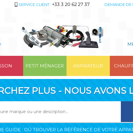
+33 3 20 62 27 37
SERVICE CLIENT :
DEMANDE DE 
r
M
SSON
PETIT MÉNAGER
ASPIRATEUR
CHAUF
RCHEZ PLUS - NOUS AVONS L
E GUIDE : OÙ TROUVER LA RÉFÉRENCE DE VOTRE APPAR