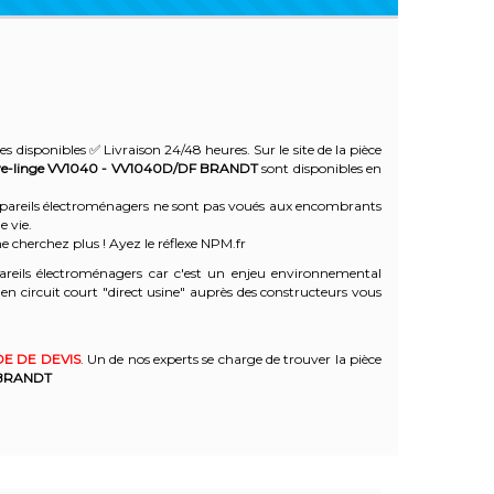
es disponibles ✅ Livraison 24/48 heures. Sur le site de la pièce
e-linge VV1040 - VV1040D/DF
BRANDT
sont disponibles en
 appareils électroménagers ne sont pas voués aux encombrants
e vie.
e cherchez plus ! Ayez le réflexe NPM.fr
reils électroménagers car c'est un enjeu environnemental
 circuit court "direct usine" auprès des constructeurs vous
E DE DEVIS
. Un de nos experts se charge de trouver la pièce
BRANDT