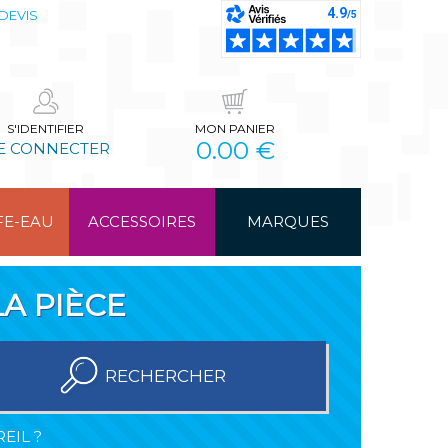
DEVIS
S'IDENTIFIER
MON PANIER
0.00 €
E CONNECTER
FE-EAU
ACCESSOIRES
MARQUES
A PIÈCE
RECHERCHER
EIL ?