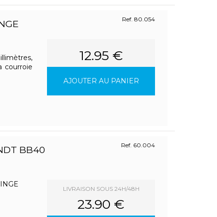
Ref. 80.054
INGE
12.95 €
imètres,
a courroie
AJOUTER AU PANIER
Ref. 60.004
ANDT BB40
LINGE
LIVRAISON SOUS 24H/48H
23.90 €