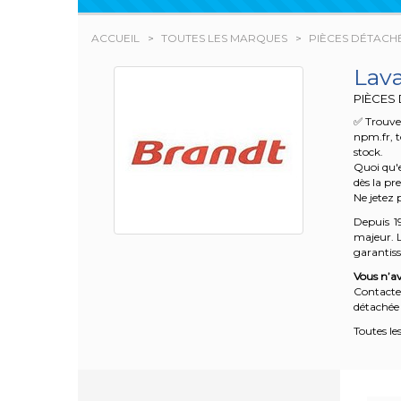
ACCUEIL
TOUTES LES MARQUES
PIÈCES DÉTACH
Lav
PIÈCES
✅ Trouvez
npm.fr, t
stock.
Quoi qu'e
dès la pr
Ne jetez 
Depuis 1
majeur. L
garantisse
Vous n’av
Contacte
détachée 
Toutes le