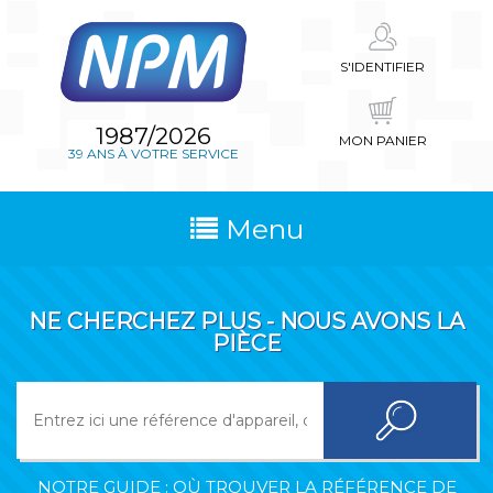
S'IDENTIFIER
1987/2026
MON PANIER
39 ANS À VOTRE SERVICE
Menu
NE CHERCHEZ PLUS - NOUS AVONS LA
PIÈCE
NOTRE GUIDE : OÙ TROUVER LA RÉFÉRENCE DE