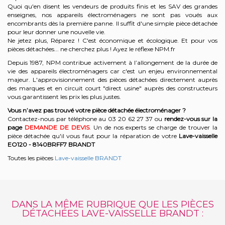
Quoi qu'en disent les vendeurs de produits finis et les SAV des grandes
enseignes, nos appareils électroménagers ne sont pas voués aux
encombrants dès la première panne. Il suffit d'une simple pièce détachée
pour leur donner une nouvelle vie.
Ne jetez plus, Réparez ! C'est économique et écologique. Et
pour vos
pièces détachées... ne cherchez plus ! Ayez le réflexe NPM.fr
Depuis 1987, NPM contribue activement à l’allongement de la durée de
vie des appareils électroménagers car c'est un enjeu environnemental
majeur. L'approvisionnement des pièces détachées directement auprès
des marques et en circuit court "direct usine" auprès des constructeurs
vous garantissent les prix les plus justes.
Vous n’avez pas trouvé votre pièce détachée électroménager ?
Contactez-nous par téléphone a
u 03 20 62 27 37
o
u
rendez-vous sur la
page
DEMANDE DE DEVIS
. Un de nos experts se charge de trouver la
pièce détachée qu'il vous faut pour la réparation de votre
Lave-vaisselle
EO120 - 8140BRFF7
BRANDT
Toutes les pièces
Lave-vaisselle BRANDT
DANS LA MÊME RUBRIQUE QUE LES PIÈCES
DÉTACHÉES LAVE-VAISSELLE BRANDT :