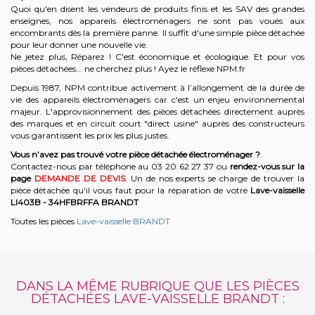
Quoi qu'en disent les vendeurs de produits finis et les SAV des grandes
enseignes, nos appareils électroménagers ne sont pas voués aux
encombrants dès la première panne. Il suffit d'une simple pièce détachée
pour leur donner une nouvelle vie.
Ne jetez plus, Réparez ! C'est économique et écologique. Et
pour vos
pièces détachées... ne cherchez plus ! Ayez le réflexe NPM.fr
Depuis 1987, NPM contribue activement à l’allongement de la durée de
vie des appareils électroménagers car c'est un enjeu environnemental
majeur. L'approvisionnement des pièces détachées directement auprès
des marques et en circuit court "direct usine" auprès des constructeurs
vous garantissent les prix les plus justes.
Vous n’avez pas trouvé votre pièce détachée électroménager ?
Contactez-nous par téléphone a
u 03 20 62 27 37
o
u
rendez-vous sur la
page
DEMANDE DE DEVIS
. Un de nos experts se charge de trouver la
pièce détachée qu'il vous faut pour la réparation de votre
Lave-vaisselle
LI403B - 34HFBRFFA
BRANDT
Toutes les pièces
Lave-vaisselle BRANDT
DANS LA MÊME RUBRIQUE QUE LES PIÈCES
DÉTACHÉES LAVE-VAISSELLE BRANDT :