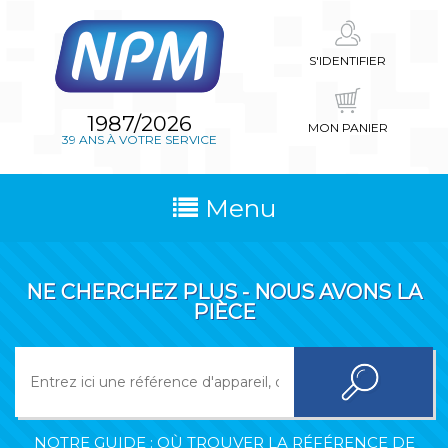
S'IDENTIFIER
1987/2026
MON PANIER
39 ANS À VOTRE SERVICE
Menu
NE CHERCHEZ PLUS - NOUS AVONS LA
PIÈCE
NOTRE GUIDE : OÙ TROUVER LA RÉFÉRENCE DE