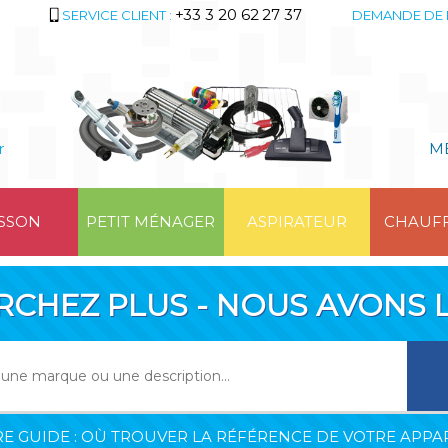
+33 3 20 62 27 37
SERVICE CLIENT :
DEMANDE DE 
r
M
SSON
PETIT MÉNAGER
ASPIRATEUR
CHAUF
RCHEZ PLUS - NOUS AVONS L
E GUIDE : OÙ TROUVER LA RÉFÉRENCE DE VOTRE APPAR