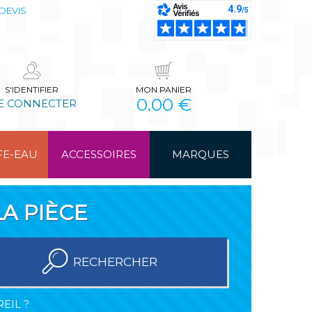
DEVIS
S'IDENTIFIER
MON PANIER
0.00 €
E CONNECTER
FE-EAU
ACCESSOIRES
MARQUES
A PIÈCE
RECHERCHER
EIL ?