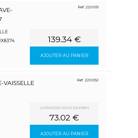
Ref. 220051
AVE-
7
LLE
139.34 €
1X8374
AJOUTER AU PANIER
Ref. 220052
-VAISSELLE
LIVRAISON SOUS 24H/48H
73.02 €
AJOUTER AU PANIER