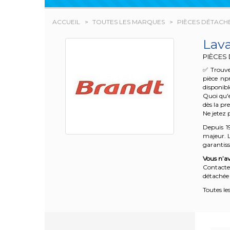
ACCUEIL
TOUTES LES MARQUES
PIÈCES DÉTACH
Lav
PIÈCES
✅ Trouve
pièce np
disponibl
Quoi qu'e
dès la pr
Ne jetez 
Depuis 1
majeur. L
garantisse
Vous n’av
Contacte
détachée 
Toutes le