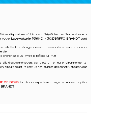
Pièces disponibles ✅ Livraison 24/48 heures. Sur le site de la
de votre
Lave-vaisselle P3614D - 30SJBRFFC
BRANDT
sont
 appareils électroménagers ne sont pas voués aux encombrants
e vie.
e cherchez plus ! Ayez le réflexe NPM.fr
reils électroménagers car c'est un enjeu environnemental
 circuit court "direct usine" auprès des constructeurs vous
E DE DEVIS
. Un de nos experts se charge de trouver la pièce
BRANDT