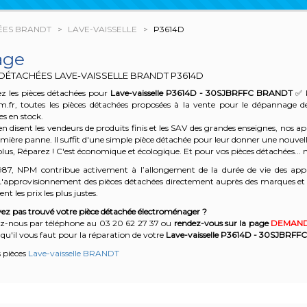
ÉES BRANDT
LAVE-VAISSELLE
P3614D
age
 DÉTACHÉES LAVE-VAISSELLE BRANDT
P3614D
z les pièces détachées pour
Lave-vaisselle P3614D - 30SJBRFFC
BRANDT
✅ 
m.fr, toutes les pièces détachées proposées à la vente pour le dépannage 
es en stock.
n disent les vendeurs de produits finis et les SAV des grandes enseignes, nos
emière panne. Il suffit d'une simple pièce détachée pour leur donner une nouvell
plus, Réparez ! C'est économique et écologique. Et
pour vos pièces détachées... n
987, NPM contribue activement à l’allongement de la durée de vie des appa
'approvisionnement des pièces détachées directement auprès des marques et en
nt les prix les plus justes.
ez pas trouvé votre pièce détachée électroménager ?
z-nous par téléphone a
u 03 20 62 27 37
o
u
rendez-vous sur la page
DEMAND
qu'il vous faut pour la réparation de votre
Lave-vaisselle P3614D - 30SJBRFFC
s pièces
Lave-vaisselle BRANDT