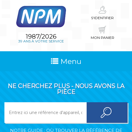
S'IDENTIFIER
1987/2026
MON PANIER
39 ANS À VOTRE SERVICE
Menu
NE CHERCHEZ PLUS - NOUS AVONS LA
PIÈCE
NOTRE GUIDE : OÙ TROUVER LA RÉFÉRENCE DE