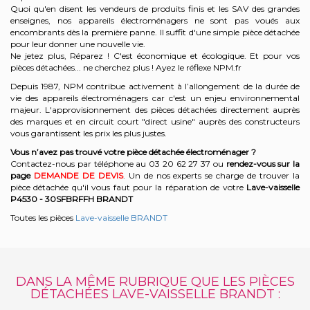
Quoi qu'en disent les vendeurs de produits finis et les SAV des grandes
enseignes, nos appareils électroménagers ne sont pas voués aux
encombrants dès la première panne. Il suffit d'une simple pièce détachée
pour leur donner une nouvelle vie.
Ne jetez plus, Réparez ! C'est économique et écologique. Et
pour vos
pièces détachées... ne cherchez plus ! Ayez le réflexe NPM.fr
Depuis 1987, NPM contribue activement à l’allongement de la durée de
vie des appareils électroménagers car c'est un enjeu environnemental
majeur. L'approvisionnement des pièces détachées directement auprès
des marques et en circuit court "direct usine" auprès des constructeurs
vous garantissent les prix les plus justes.
Vous n’avez pas trouvé votre pièce détachée électroménager ?
Contactez-nous par téléphone a
u 03 20 62 27 37
o
u
rendez-vous sur la
page
DEMANDE DE DEVIS
. Un de nos experts se charge de trouver la
pièce détachée qu'il vous faut pour la réparation de votre
Lave-vaisselle
P4530 - 30SFBRFFH
BRANDT
Toutes les pièces
Lave-vaisselle BRANDT
DANS LA MÊME RUBRIQUE QUE LES PIÈCES
DÉTACHÉES LAVE-VAISSELLE BRANDT :