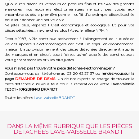
Quoi qu'en disent les vendeurs de produits finis et les SAV des grandes
enseignes, nos appareils électroménagers ne sont pas voués aux
encombrants dès la première panne. Il suffit d'une simple pièce détachée
pour leur donner une nouvelle vie.
Ne jetez plus, Réparez ! C'est économique et écologique. Et
pour vos
pièces détachées... ne cherchez plus ! Ayez le réflexe NPM.fr
Depuis 1987, NPM contribue activement à l’allongement de la durée de
vie des appareils électroménagers car c'est un enjeu environnemental
majeur. L'approvisionnement des pièces détachées directement auprès
des marques et en circuit court "direct usine" auprès des constructeurs
vous garantissent les prix les plus justes.
Vous n’avez pas trouvé votre pièce détachée électroménager ?
Contactez-nous par téléphone a
u 03 20 62 27 37
o
u
rendez-vous sur la
page
DEMANDE DE DEVIS
. Un de nos experts se charge de trouver la
pièce détachée qu'il vous faut pour la réparation de votre
Lave-vaisselle
TE301 - 10F2BRFFB
BRANDT
Toutes les pièces
Lave-vaisselle BRANDT
DANS LA MÊME RUBRIQUE QUE LES PIÈCES
DÉTACHÉES LAVE-VAISSELLE BRANDT :