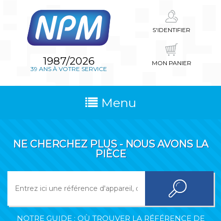
S'IDENTIFIER
1987/2026
MON PANIER
39 ANS À VOTRE SERVICE
Menu
NE CHERCHEZ PLUS - NOUS AVONS LA
PIÈCE
NOTRE GUIDE : OÙ TROUVER LA RÉFÉRENCE DE