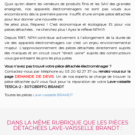
Quoi qu'en disent les vendeurs de produits finis et les SAV des grandes
enseignes, nos appareils électroménagers ne sont pas voués aux
encombrants dès la première panne. Il suffit d'une simple pièce détachée
pour leur donner une nouvelle vie.
Ne jetez plus, Réparez ! C'est économique et écologique. Et
pour vos
pièces détachées... ne cherchez plus ! Ayez le réflexe NPM.fr
Depuis 1987, NPM contribue activement à l’allongement de la durée de
vie des appareils électroménagers car c'est un enjeu environnemental
majeur. L'approvisionnement des pièces détachées directement auprès
des marques et en circuit court "direct usine" auprès des constructeurs
vous garantissent les prix les plus justes.
Vous n’avez pas trouvé votre pièce détachée électroménager ?
Contactez-nous par téléphone a
u 03 20 62 27 37
o
u
rendez-vous sur la
page
DEMANDE DE DEVIS
. Un de nos experts se charge de trouver la
pièce détachée qu'il vous faut pour la réparation de votre
Lave-vaisselle
TE51CA-2 - 30TGBRFFG
BRANDT
Toutes les pièces
Lave-vaisselle BRANDT
DANS LA MÊME RUBRIQUE QUE LES PIÈCES
DÉTACHÉES LAVE-VAISSELLE BRANDT :