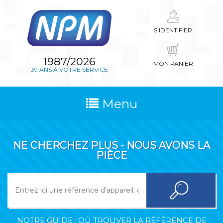
S'IDENTIFIER
1987/2026
MON PANIER
39 ANS À VOTRE SERVICE
Menu
NE CHERCHEZ PLUS - NOUS AVONS LA
PIÈCE
NOTRE GUIDE : OÙ TROUVER LA RÉFÉRENCE DE