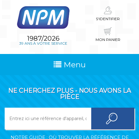
S'IDENTIFIER
1987/2026
MON PANIER
39 ANS À VOTRE SERVICE
Menu
NE CHERCHEZ PLUS - NOUS AVONS LA
PIÈCE
NOTRE GUIDE : OÙ TROUVER LA RÉFÉRENCE DE