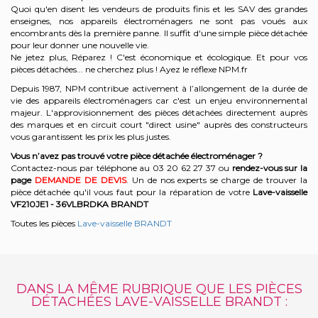
Quoi qu'en disent les vendeurs de produits finis et les SAV des grandes
enseignes, nos appareils électroménagers ne sont pas voués aux
encombrants dès la première panne. Il suffit d'une simple pièce détachée
pour leur donner une nouvelle vie.
Ne jetez plus, Réparez ! C'est économique et écologique. Et
pour vos
pièces détachées... ne cherchez plus ! Ayez le réflexe NPM.fr
Depuis 1987, NPM contribue activement à l’allongement de la durée de
vie des appareils électroménagers car c'est un enjeu environnemental
majeur. L'approvisionnement des pièces détachées directement auprès
des marques et en circuit court "direct usine" auprès des constructeurs
vous garantissent les prix les plus justes.
Vous n’avez pas trouvé votre pièce détachée électroménager ?
Contactez-nous par téléphone a
u 03 20 62 27 37
o
u
rendez-vous sur la
page
DEMANDE DE DEVIS
. Un de nos experts se charge de trouver la
pièce détachée qu'il vous faut pour la réparation de votre
Lave-vaisselle
VF210JE1 - 36VLBRDKA
BRANDT
Toutes les pièces
Lave-vaisselle BRANDT
DANS LA MÊME RUBRIQUE QUE LES PIÈCES
DÉTACHÉES LAVE-VAISSELLE BRANDT :