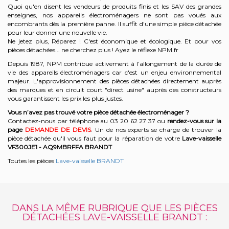
Quoi qu'en disent les vendeurs de produits finis et les SAV des grandes
enseignes, nos appareils électroménagers ne sont pas voués aux
encombrants dès la première panne. Il suffit d'une simple pièce détachée
pour leur donner une nouvelle vie.
Ne jetez plus, Réparez ! C'est économique et écologique. Et
pour vos
pièces détachées... ne cherchez plus ! Ayez le réflexe NPM.fr
Depuis 1987, NPM contribue activement à l’allongement de la durée de
vie des appareils électroménagers car c'est un enjeu environnemental
majeur. L'approvisionnement des pièces détachées directement auprès
des marques et en circuit court "direct usine" auprès des constructeurs
vous garantissent les prix les plus justes.
Vous n’avez pas trouvé votre pièce détachée électroménager ?
Contactez-nous par téléphone a
u 03 20 62 27 37
o
u
rendez-vous sur la
page
DEMANDE DE DEVIS
. Un de nos experts se charge de trouver la
pièce détachée qu'il vous faut pour la réparation de votre
Lave-vaisselle
VF300JE1 - AQ9MBRFFA
BRANDT
Toutes les pièces
Lave-vaisselle BRANDT
DANS LA MÊME RUBRIQUE QUE LES PIÈCES
DÉTACHÉES LAVE-VAISSELLE BRANDT :