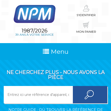
S'IDENTIFIER
1987/2026
MON PANIER
39 ANS À VOTRE SERVICE
Menu
NE CHERCHEZ PLUS - NOUS AVONS LA
PIÈCE
NOTRE GUIDE : OÙ TROUVER LA RÉFÉRENCE DE