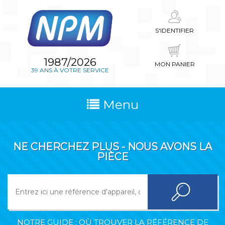
S'IDENTIFIER
1987/2026
MON PANIER
39 ANS À VOTRE SERVICE
Menu
NE CHERCHEZ PLUS - NOUS AVONS LA
PIÈCE
NOTRE GUIDE : OÙ TROUVER LA RÉFÉRENCE DE