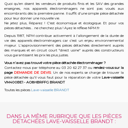
Quoi qu'en disent les vendeurs de produits finis et les SAV des grandes
enseignes, nos appareils électroménagers ne sont pas voués aux
encombrants dès la première panne. Il suffit d'une simple pièce détachée
pour leur donner une nouvelle vie.
Ne jetez plus, Réparez ! C'est économique et écologique. Et
pour vos
pièces détachées... ne cherchez plus ! Ayez le réflexe NPM.fr
Depuis 1987, NPM contribue activement à l’allongement de la durée de
vie des appareils électroménagers car c'est un enjeu environnemental
majeur. L'approvisionnement des pièces détachées directement auprès
des marques et en circuit court "direct usine" auprès des constructeurs
vous garantissent les prix les plus justes.
Vous n’avez pas trouvé votre pièce détachée électroménager ?
Contactez-nous par téléphone a
u 03 20 62 27 37
o
u
rendez-vous sur la
page
DEMANDE DE DEVIS
. Un de nos experts se charge de trouver la
pièce détachée qu'il vous faut pour la réparation de votre
Lave-vaisselle
VM400BE1 - AO8HBRFFG
BRANDT
Toutes les pièces
Lave-vaisselle BRANDT
DANS LA MÊME RUBRIQUE QUE LES PIÈCES
DÉTACHÉES LAVE-VAISSELLE BRANDT :