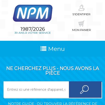
S'IDENTIFIER
1987/2026
MON PANIER
39 ANS À VOTRE SERVICE
Menu
NE CHERCHEZ PLUS - NOUS AVONS LA
PIÈCE
NOTRE GUIDE : OÙ TROUVER LA RÉFÉRENCE DE