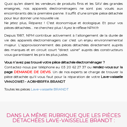
Quoi qu'en disent les vendeurs de produits finis et les SAV des grandes
enseignes, nos appareils électroménagers ne sont pas voués aux
encombrants dès la première panne. Il suffit d'une simple pièce détachée
pour leur donner une nouvelle vie.
Ne jetez plus, Réparez ! C'est économique et écologique. Et
pour vos
pièces détachées... ne cherchez plus ! Ayez le réflexe NPM.fr
Depuis 1987, NPM contribue activement à l’allongement de la durée de
vie des appareils électroménagers car c'est un enjeu environnemental
majeur. L'approvisionnement des pièces détachées directement auprès
des marques et en circuit court "direct usine" auprès des constructeurs
vous garantissent les prix les plus justes.
Vous n’avez pas trouvé votre pièce détachée électroménager ?
Contactez-nous par téléphone a
u 03 20 62 27 37
o
u
rendez-vous sur la
page
DEMANDE DE DEVIS
. Un de nos experts se charge de trouver la
pièce détachée qu'il vous faut pour la réparation de votre
Lave-vaisselle
VM400WE1 - AO8HBRFFA
BRANDT
Toutes les pièces
Lave-vaisselle BRANDT
DANS LA MÊME RUBRIQUE QUE LES PIÈCES
DÉTACHÉES LAVE-VAISSELLE BRANDT :