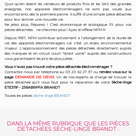
Quoi qu'en disent les vendeurs de produits finis et les SAV des grandes
enseignes, nos appareils électroménagers ne sont pas voués aux
encombrants dès la première panne. Il suffit d'une simple pièce détachée
pour leur donner une nouvelle vie.
Ne jetez plus, Réparez ! C'est économique et écologique. Et
pour vos
pièces détachées... ne cherchez plus ! Ayez le réflexe NPM.fr
Depuis 1987, NPM contribue activement à l’allongement de la durée de
vie des appareils électroménagers car c'est un enjeu environnemental
majeur. L'approvisionnement des pièces détachées directement auprès
des marques et en circuit court "direct usine" auprès des constructeurs
vous garantissent les prix les plus justes.
Vous n’avez pas trouvé votre pièce détachée électroménager ?
Contactez-nous par téléphone a
u 03 20 62 27 37
o
u
rendez-vous sur la
page
DEMANDE DE DEVIS
. Un de nos experts se charge de trouver la
pièce détachée qu'il vous faut pour la réparation de votre
Sèche-linge
ETE311F - 236ABRFFA
BRANDT
Toutes les pièces
Sèche-linge BRANDT
DANS LA MÊME RUBRIQUE QUE LES PIÈCES
DÉTACHÉES SÈCHE-LINGE BRANDT :