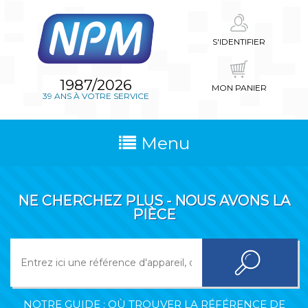
S'IDENTIFIER
1987/2026
MON PANIER
39 ANS À VOTRE SERVICE
Menu
NE CHERCHEZ PLUS - NOUS AVONS LA
PIÈCE
NOTRE GUIDE : OÙ TROUVER LA RÉFÉRENCE DE