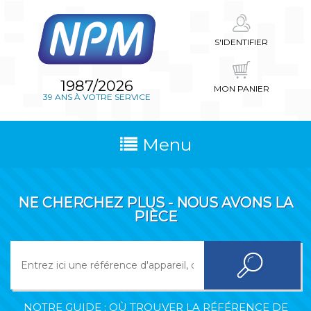
S'IDENTIFIER
1987/2026
MON PANIER
39 ANS À VOTRE SERVICE
Menu
NE CHERCHEZ PLUS - NOUS AVONS LA
PIÈCE
NOTRE GUIDE : OÙ TROUVER LA RÉFÉRENCE DE