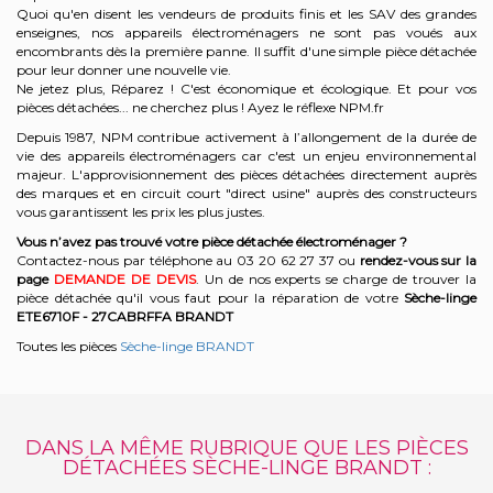
Quoi qu'en disent les vendeurs de produits finis et les SAV des grandes
enseignes, nos appareils électroménagers ne sont pas voués aux
encombrants dès la première panne. Il suffit d'une simple pièce détachée
pour leur donner une nouvelle vie.
Ne jetez plus, Réparez ! C'est économique et écologique. Et
pour vos
pièces détachées... ne cherchez plus ! Ayez le réflexe NPM.fr
Depuis 1987, NPM contribue activement à l’allongement de la durée de
vie des appareils électroménagers car c'est un enjeu environnemental
majeur. L'approvisionnement des pièces détachées directement auprès
des marques et en circuit court "direct usine" auprès des constructeurs
vous garantissent les prix les plus justes.
Vous n’avez pas trouvé votre pièce détachée électroménager ?
Contactez-nous par téléphone a
u 03 20 62 27 37
o
u
rendez-vous sur la
page
DEMANDE DE DEVIS
. Un de nos experts se charge de trouver la
pièce détachée qu'il vous faut pour la réparation de votre
Sèche-linge
ETE6710F - 27CABRFFA
BRANDT
Toutes les pièces
Sèche-linge BRANDT
DANS LA MÊME RUBRIQUE QUE LES PIÈCES
DÉTACHÉES SÈCHE-LINGE BRANDT :