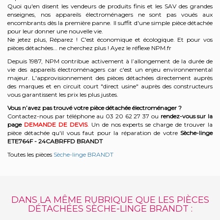
Quoi qu'en disent les vendeurs de produits finis et les SAV des grandes
enseignes, nos appareils électroménagers ne sont pas voués aux
encombrants dès la première panne. Il suffit d'une simple pièce détachée
pour leur donner une nouvelle vie.
Ne jetez plus, Réparez ! C'est économique et écologique. Et
pour vos
pièces détachées... ne cherchez plus ! Ayez le réflexe NPM.fr
Depuis 1987, NPM contribue activement à l’allongement de la durée de
vie des appareils électroménagers car c'est un enjeu environnemental
majeur. L'approvisionnement des pièces détachées directement auprès
des marques et en circuit court "direct usine" auprès des constructeurs
vous garantissent les prix les plus justes.
Vous n’avez pas trouvé votre pièce détachée électroménager ?
Contactez-nous par téléphone a
u 03 20 62 27 37
o
u
rendez-vous sur la
page
DEMANDE DE DEVIS
. Un de nos experts se charge de trouver la
pièce détachée qu'il vous faut pour la réparation de votre
Sèche-linge
ETE764F - 24CABRFFD
BRANDT
Toutes les pièces
Sèche-linge BRANDT
DANS LA MÊME RUBRIQUE QUE LES PIÈCES
DÉTACHÉES SÈCHE-LINGE BRANDT :