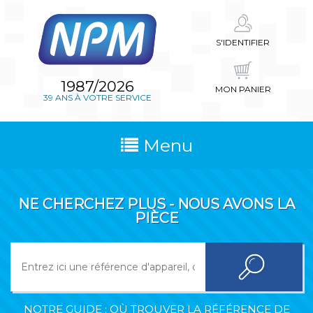
S'IDENTIFIER
1987/2026
MON PANIER
39 ANS À VOTRE SERVICE
Menu
NE CHERCHEZ PLUS - NOUS AVONS LA
PIÈCE
NOTRE GUIDE : OÙ TROUVER LA RÉFÉRENCE DE