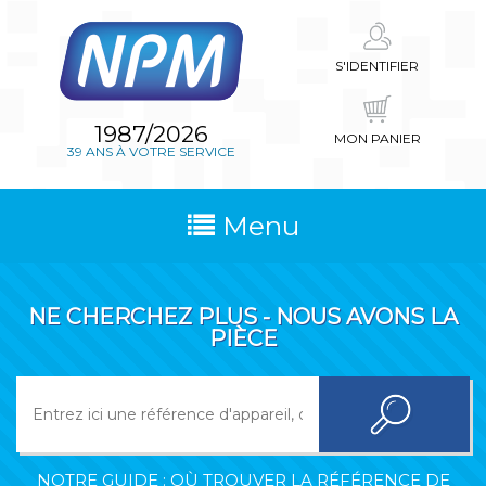
S'IDENTIFIER
1987/2026
MON PANIER
39 ANS À VOTRE SERVICE
Menu
NE CHERCHEZ PLUS - NOUS AVONS LA
PIÈCE
NOTRE GUIDE : OÙ TROUVER LA RÉFÉRENCE DE