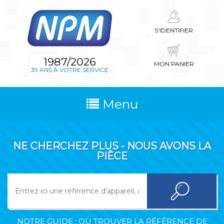
S'IDENTIFIER
1987/2026
MON PANIER
39 ANS À VOTRE SERVICE
Menu
NE CHERCHEZ PLUS - NOUS AVONS LA
PIÈCE
NOTRE GUIDE : OÙ TROUVER LA RÉFÉRENCE DE