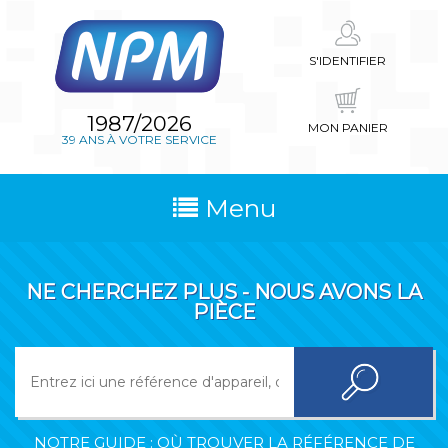
S'IDENTIFIER
1987/2026
MON PANIER
39 ANS À VOTRE SERVICE
Menu
NE CHERCHEZ PLUS - NOUS AVONS LA
PIÈCE
NOTRE GUIDE : OÙ TROUVER LA RÉFÉRENCE DE