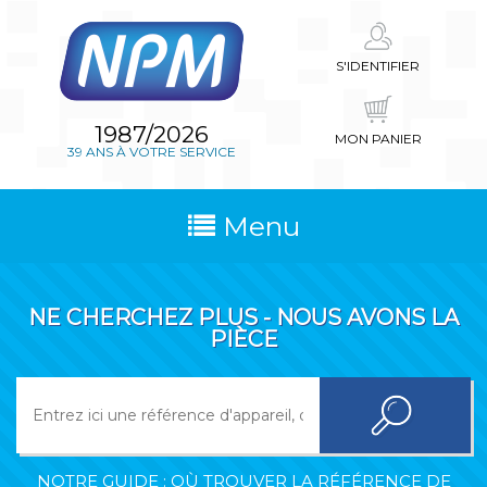
S'IDENTIFIER
1987/2026
MON PANIER
39 ANS À VOTRE SERVICE
Menu
NE CHERCHEZ PLUS - NOUS AVONS LA
PIÈCE
NOTRE GUIDE : OÙ TROUVER LA RÉFÉRENCE DE