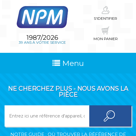
S'IDENTIFIER
1987/2026
MON PANIER
39 ANS À VOTRE SERVICE
Menu
NE CHERCHEZ PLUS - NOUS AVONS LA
PIÈCE
NOTRE GUIDE : OÙ TROUVER LA RÉFÉRENCE DE